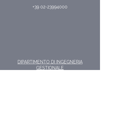
+39 02-23994000
DIPARTIMENTO DI INGEGNERIA
GESTIONALE
POLITECNICO DI MILANO
VIA R. LAMBRUSCHINI, 4/B
EDIFICIO BL26/B - 20156 MILANO
INFO-LEADINLAB-DIG@POLIMI.IT